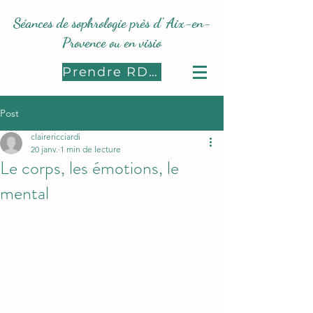
Séances de sophrologie près d' Aix-en-
Provence ou en visio
Prendre RDV
Post
clairericciardi
20 janv.
1 min de lecture
Le corps, les émotions, le
mental