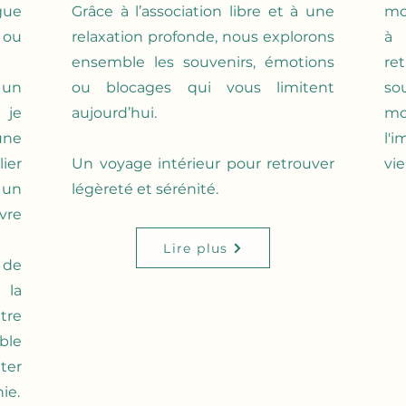
gue
Grâce à l’association libre et à une
mo
ou
relaxation profonde, nous explorons
à 
ensemble les souvenirs, émotions
re
 un
ou blocages qui vous limitent
so
 je
aujourd’hui.
mo
une
l'
ier
Un voyage intérieur pour retrouver
vie
 un
légèreté et sérénité.
vre
Lire plus
 de
 la
tre
ble
ter
ie.