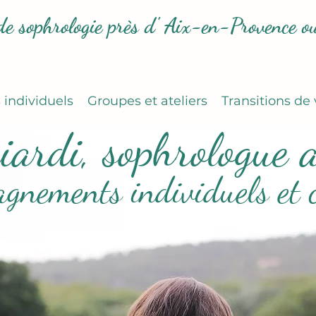
de sophrologie près d' Aix-en-Provence ou
s individuels
Groupes et ateliers
Transitions de 
ciardi, sophrologue 
gnements individuels et co