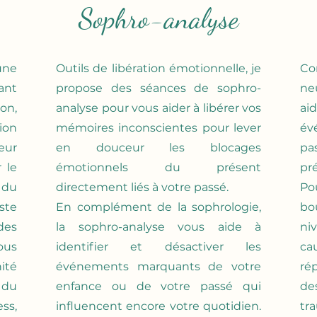
Sophro-analyse
une
Outils de libération émotionnelle, je
Co
ant
propose des séances de sophro-
ne
on,
analyse pour vous aider à libérer vos
ai
tion
mémoires inconscientes pour lever
év
eur
en douceur les blocages
pa
 le
émotionnels du présent
pr
 du
directement liés à votre passé.
Po
ste
En complément de la sophrologie,
bo
des
la sophro-analyse vous aide à
ni
ous
identifier et désactiver les
ca
nité
événements marquants de votre
ré
 du
enfance ou de votre passé qui
de
ss,
influencent encore votre quotidien.
tr