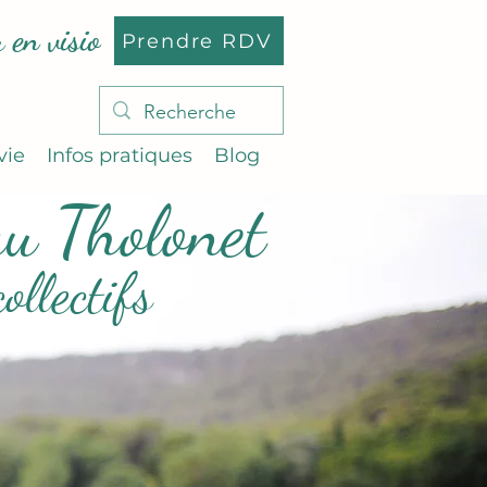
 en visio
Prendre RDV
vie
Infos pratiques
Blog
au Tholonet
llectifs