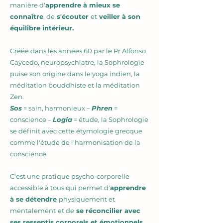
manière d'
apprendre à mieux se
connaître
, de
s'écouter
et
veiller à son
équilibre intérieur.
Créée dans les années 60 par le Pr Alfonso
Caycedo, neuropsychiatre, la Sophrologie
puise son origine dans le yoga indien, la
méditation bouddhiste et la méditation
Zen.
Sos
= sain, harmonieux –
Phren
=
conscience –
Logia
= étude, la Sophrologie
se définit avec cette étymologie grecque
comme l'étude de l'harmonisation de la
conscience.
C'est une pratique psycho-corporelle
accessible à tous
qui permet d'
apprendre
à se détendre
physiquement et
mentalement
et de
se réconcilier avec
ses ressentis corporels et émotionnels
.