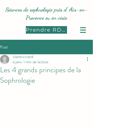
Séances de sophrologie près d' Aix-en-
Provence ou en visio
Prendre RDV
Post
clairericciardi
6 janv.
1 min de lecture
Les 4 grands principes de la
Sophrologie