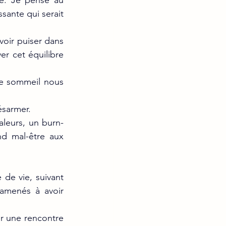
e. Je pense au 
sante qui serait 
oir puiser dans 
r cet équilibre 
e sommeil nous 
ésarmer.
valeurs, un burn-
d mal-être aux 
de vie, suivant 
amenés à avoir 
 une rencontre 