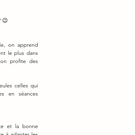
? 😉
le, on apprend 
nt le plus dans 
on profite des 
ules celles qui 
es en séances 
 à adapter les 