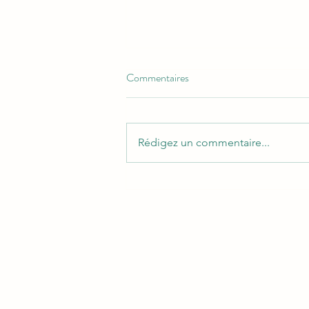
Commentaires
Rédigez un commentaire...
Bienvenue dans la jungle de
l'inconscient, où tout est là,
même si on ne le voit pas.