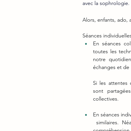
avec la sophrologie.
Alors, enfants, ado, 
Séances individuelles
En séances col
toutes les techn
notre quotidie
échanges et de
Si les attentes 
sont partagée
collectives.
En séances indiv
 similaires. Néanmoins, un temps important sera apporté à l’écoute et la bonne 
compréhension d