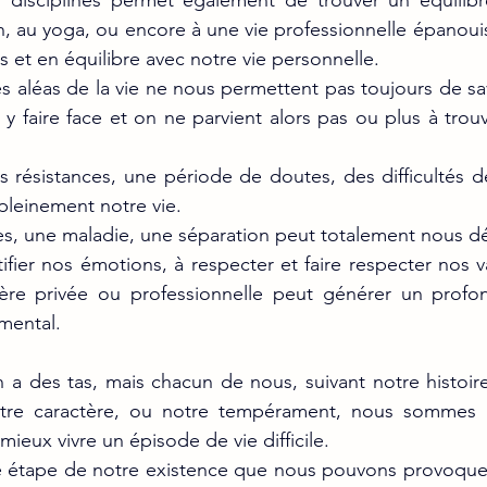
s disciplines permet également de trouver un équilibr
n, au yoga, ou encore à une vie professionnelle épanouis
s et en équilibre avec notre vie personnelle.
 aléas de la vie ne nous permettent pas toujours de sav
y faire face et on ne parvient alors pas ou plus à trouve
 résistances, une période de doutes, des difficultés d
pleinement notre vie.
ès, une maladie, une séparation peut totalement nous d
tifier nos émotions, à respecter et faire respecter nos 
re privée ou professionnelle peut générer un profon
mental.
 a des tas, mais chacun de nous, suivant notre histoire 
notre caractère, ou notre tempérament, nous sommes 
mieux vivre un épisode de vie difficile.
 étape de notre existence que nous pouvons provoquer