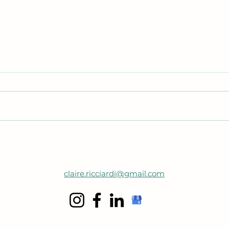
L'anc
« Super Maman… ou Super
Équilibre ? 🦸‍♀️🧘‍♀️
claire.ricciardi@gmail.com